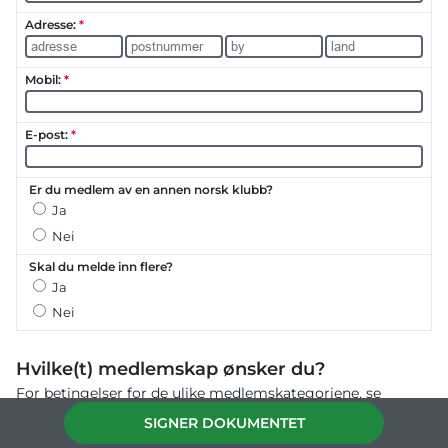
Hvilke(t) medlemskap ønsker du?
For betingelser for de ulike medlemskategoriene, se
https://gronmogk.no/bli-medlem/
eller kontakt
SIGNER DOKUMENTET
administrasjonen.