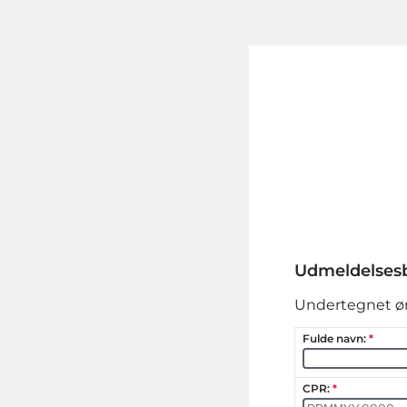
Udmeldelses
Undertegnet øn